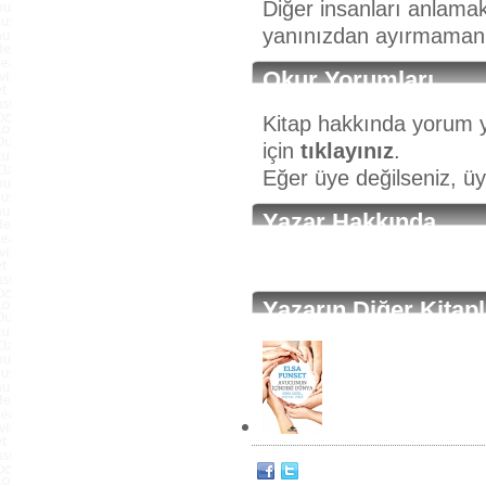
Diğer insanları anlamak
yanınızdan ayırmamanı
Okur Yorumları
Kitap hakkında yorum y
için
tıklayınız
.
Eğer üye değilseniz, ü
Yazar Hakkında
Yazarın Diğer Kitapl