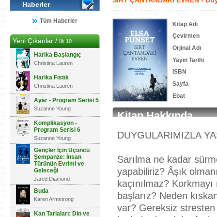
SIRT ÇANTANDAKİ EVREN - Duygu
Haberler
Tüm Haberler
Kitap Adı
Çevirmen
Yeni Çıkanlar /
İlk 10
Orjinal Adı
Harika Başlangıç
Yayın Tarihi
Christina Lauren
ISBN
Harika Fıstık
Sayfa
Christina Lauren
Ebat
Ayar - Program Serisi 5
Suzanne Young
Kitap Hakkında
Komplikasyon -
Program Serisi 6
DUYGULARIMIZLA YA
Suzanne Young
Gençler İçin Üçüncü
Şempanze: İnsan
Sarılma ne kadar sürme
Türünün Evrimi ve
yapabiliriz? Âşık olma
Geleceği
Jared Diamond
kaçınılmaz? Korkmayı 
Buda
başlarız? Neden kıskan
Karen Armstrong
var? Gereksiz stresten 
Kan Tarlaları: Din ve