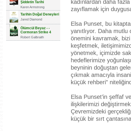
kadınlardan daha fazla
Şiddetin Tarihi
Karen Armstrong
zayıflamak için duygusa
Tarihin Doğal Deneyleri
Jared Diamond
Elsa Punset, bu kitapta
Ölümcül Beyaz - -
yanıtlıyor. Daha mutlu 
Cormoran Strike 4
önemini kavramak, bizi 
Robert Galbraith
keşfetmek, iletişimimizd
yönetmek, içimizde sak
hedeflerimize yoğunlaş
beyninin doğuştan gele
çıkmak amacıyla insani 
küçük rehberi” niteliğin
Elsa Punset’in şeffaf ve
ilişkilerimizi değiştirm
Çevremizdeki gerçekliğ
küçük bir sırt çantasına