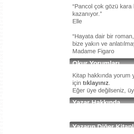
“Pancol çok gözü kara 
kazanıyor.”
Elle
“Hayata dair bir roman,
bize yakın ve anlatılm
Madame Figaro
Okur Yorumları
Kitap hakkında yorum y
için
tıklayınız
.
Eğer üye değilseniz, ü
Yazar Hakkında
Yazarın Diğer Kitapl