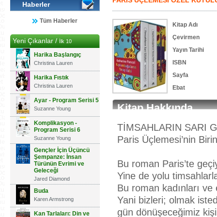
PARİS ÜÇLEMESİ ÖZEL KUTULU 
Haberler
Tüm Haberler
Kitap Adı
Çevirmen
Yeni Çıkanlar /
İlk 10
Yayın Tarihi
Harika Başlangıç
ISBN
Christina Lauren
Sayfa
Harika Fıstık
Christina Lauren
Ebat
Ayar - Program Serisi 5
Kitap Hakkında
Suzanne Young
Komplikasyon -
TİMSAHLARIN SARI 
Program Serisi 6
Paris Üçlemesi’nin Birin
Suzanne Young
Gençler İçin Üçüncü
Şempanze: İnsan
Bu roman Paris’te geçi
Türünün Evrimi ve
Geleceği
Yine de yolu timsahlarla
Jared Diamond
Bu roman kadınları ve e
Buda
Yani bizleri; olmak isted
Karen Armstrong
gün dönüşeceğimiz kişi
Kan Tarlaları: Din ve