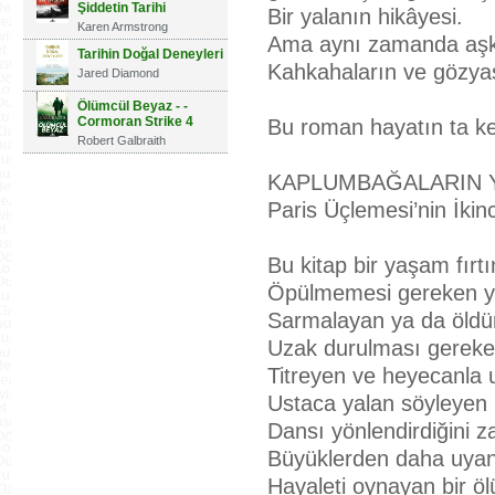
Şiddetin Tarihi
Bir yalanın hikâyesi.
Karen Armstrong
Ama aynı zamanda aşklar
Tarihin Doğal Deneyleri
Kahkahaların ve gözyaş
Jared Diamond
Ölümcül Beyaz - -
Cormoran Strike 4
Bu roman hayatın ta k
Robert Galbraith
KAPLUMBAĞALARIN Y
Paris Üçlemesi’nin İkinc
Bu kitap bir yaşam fır
Öpülmemesi gereken yeg
Sarmalayan ya da öldüre
Uzak durulması gereken
Titreyen ve heyecanla
Ustaca yalan söyleyen bi
Dansı yönlendirdiğini 
Büyüklerden daha uyan
Hayaleti oynayan bir öl