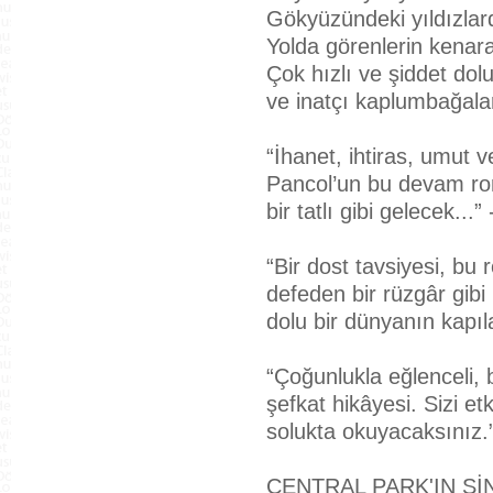
Gökyüzündeki yıldızlar
Yolda görenlerin kenara
Çok hızlı ve şiddet do
ve inatçı kaplumbağalar
“İhanet, ihtiras, umut 
Pancol’un bu devam rom
bir tatlı gibi gelecek...
“Bir dost tavsiyesi, b
defeden bir rüzgâr gibi
dolu bir dünyanın kapıl
“Çoğunlukla eğlenceli,
şefkat hikâyesi. Sizi et
solukta okuyacaksınız.
CENTRAL PARK'IN S