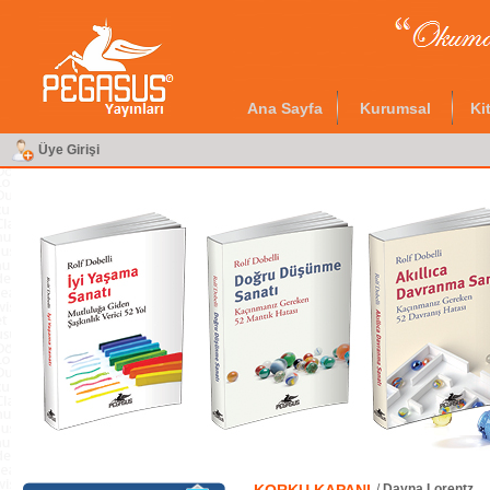
Ana Sayfa
Kurumsal
Ki
Üye Girişi
/
Dayna Lorentz