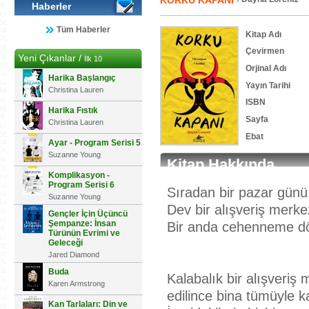
KORKU KAPANI
Haberler
Tüm Haberler
Kitap Adı
Çevirmen
Yeni Çıkanlar /
İlk 10
Orjinal Adı
Harika Başlangıç
Yayın Tarihi
Christina Lauren
ISBN
Harika Fıstık
Sayfa
Christina Lauren
Ebat
Ayar - Program Serisi 5
Suzanne Young
Kitap Hakkında
Komplikasyon -
Program Serisi 6
Sıradan bir pazar günü
Suzanne Young
Dev bir alışveriş merke
Gençler İçin Üçüncü
Şempanze: İnsan
Bir anda cehenneme dö
Türünün Evrimi ve
Geleceği
Jared Diamond
Buda
Kalabalık bir alışveriş
Karen Armstrong
edilince bina tümüyle ka
Kan Tarlaları: Din ve