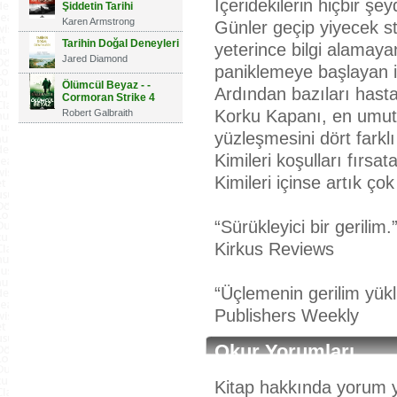
İçeridekilerin hiçbir şe
Şiddetin Tarihi
Karen Armstrong
Günler geçip yiyecek st
Tarihin Doğal Deneyleri
yeterince bilgi alamaya
Jared Diamond
paniklemeye başlayan i
Ölümcül Beyaz - -
Ardından bazıları hastal
Cormoran Strike 4
Korku Kapanı, en umuts
Robert Galbraith
yüzleşmesini dört farkl
Kimileri koşulları fırsat
Kimileri içinse artık çok
“Sürükleyici bir gerilim.
Kirkus Reviews
“Üçlemenin gerilim yüklü 
Publishers Weekly
Okur Yorumları
Kitap hakkında yorum y