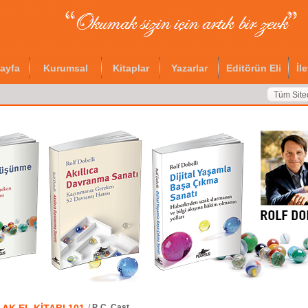
ayfa
Kurumsal
Kitaplar
Yazarlar
Editörün Eli
İl
Tüm Site
/
P. C. Cast