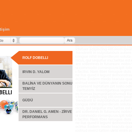
etişim
Ara
de
ROLF DOBELLI
IRVIN D. YALOM
BALİNA VE DÜNYANIN SONU
TEMYİZ
GÜDÜ
DR. DANIEL G. AMEN - ZİRVE
PERFORMANS