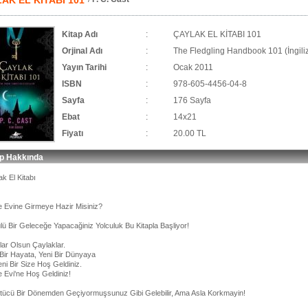
AK EL KİTABI 101
Kitap Adı
:
ÇAYLAK EL KİTABI 101
Orjinal Adı
:
The Fledgling Handbook 101 (İngili
Yayın Tarihi
:
Ocak 2011
ISBN
:
978-605-4456-04-8
Sayfa
:
176 Sayfa
Ebat
:
14x21
Fiyatı
:
20.00 TL
ap Hakkında
k El Kitabı
 Evine Girmeye Hazir Misiniz?
lü Bir Geleceğe Yapacağiniz Yolculuk Bu Kitapla Başliyor!
lar Olsun Çaylaklar.
 Bir Hayata, Yeni Bir Dünyaya
ni Bir Size Hoş Geldiniz.
 Evi'ne Hoş Geldiniz!
tücü Bir Dönemden Geçiyormuşsunuz Gibi Gelebilir, Ama Asla Korkmayin!