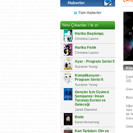
ÇAYL
Haberler
Tüm Haberler
Yeni Çıkanlar /
İlk 10
Harika Başlangıç
Christina Lauren
Harika Fıstık
Christina Lauren
Ayar - Program Serisi 5
Suzanne Young
Kit
Komplikasyon -
Çayla
Program Serisi 6
101
Suzanne Young
Gece
Gençler İçin Üçüncü
Şempanze: İnsan
Büyü
Türünün Evrimi ve
Geleceği
Uğur
Jared Diamond
Yeni
Ve Ye
Buda
Gece
Karen Armstrong
Ürkü
Kan Tarlaları: Din ve