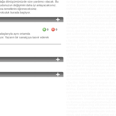
çaylağa dönüşümünüzde size yardımcı olacak. Bu
vücudunuzun değişimini daha iyi anlayacaksınız.
ana temellerini öğreneceksiniz.
yolculuk burada başlıyor.
0
0
kadaşlarıyla aynı ortamda
yor. Yazarın bir sanatçıya tasvir ederek