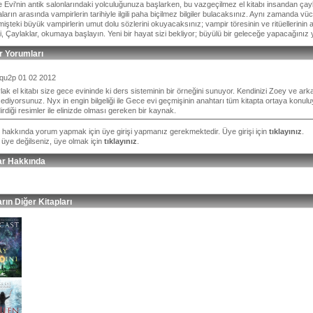
 Evi'nin antik salonlarındaki yolculuğunuza başlarken, bu vazgeçilmez el kitabı insandan 
ların arasında vampirlerin tarihiyle ilgili paha biçilmez bilgiler bulacaksınız. Aynı zamanda 
şteki büyük vampirlerin umut dolu sözlerini okuyacaksınız; vampir töresinin ve ritüellerinin 
, Çaylaklar, okumaya başlayın. Yeni bir hayat sizi bekliyor; büyülü bir geleceğe yapacağınız 
r Yorumları
qu2p
01 02 2012
lak el kitabı size gece evininde ki ders sisteminin bir örneğini sunuyor. Kendinizi Zoey ve ar
sediyorsunuz. Nyx in engin bilgeliği ile Gece evi geçmişinin anahtarı tüm kitapta ortaya konulu
irdiği resimler ile elinizde olması gereken bir kaynak.
p hakkında yorum yapmak için üye girişi yapmanız gerekmektedir. Üye girişi için
tıklayınız
.
 üye değilseniz, üye olmak için
tıklayınız
.
ar Hakkında
rın Diğer Kitapları