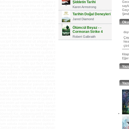
Şiddetin Tarihi
Gece
sayfa
Karen Armstrong
Geçmi
Tarihin Doğal Deneyleri
Şimdi
Jared Diamond
Oku
Ölümcül Beyaz - -
Cormoran Strike 4
duy
Robert Galbraith
Çay
his
çizd
Kita
Eğer
Yaz
Yaza