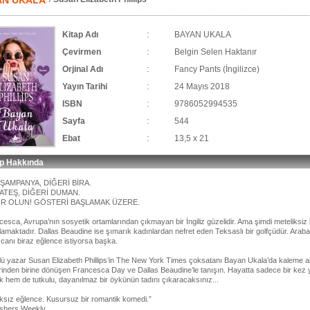
AN UKALA
Kitap Adı
:
BAYAN UKALA
Çevirmen
:
Belgin Selen Haktanır
Orjinal Adı
:
Fancy Pants (İngilizce)
Yayın Tarihi
:
24 Mayıs 2018
ISBN
:
9786052994535
Sayfa
:
544
Ebat
:
13,5 x 21
ap Hakkında
 ŞAMPANYA, DİĞERİ BİRA.
 ATEŞ, DİĞERİ DUMAN.
IR OLUN! GÖSTERİ BAŞLAMAK ÜZERE.
cesca, Avrupa’nın sosyetik ortamlarından çıkmayan bir İngiliz güzelidir. Ama şimdi meteliksiz 
lamaktadır. Dallas Beaudine ise şımarık kadınlardan nefret eden Teksaslı bir golfçüdür. Arabas
 canı biraz eğlence istiyorsa başka.
lü yazar Susan Elizabeth Phillips’in The New York Times çoksatanı Bayan Ukala’da kaleme aldığ
lerinden birine dönüşen Francesca Day ve Dallas Beaudine’le tanışın. Hayatta sadece bir ke
k hem de tutkulu, dayanılmaz bir öykünün tadını çıkaracaksınız...
ıksız eğlence. Kusursuz bir romantik komedi.”
ishers Weekly