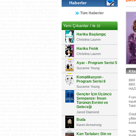
BAY
Haberler
Tüm Haberler
Yeni Çıkanlar /
İlk 10
Harika Başlangıç
Christina Lauren
Harika Fıstık
Christina Lauren
Ayar - Program Serisi 5
Suzanne Young
Kit
Komplikasyon -
BİRİ
Program Serisi 6
BİRİ
Suzanne Young
HAZ
Gençler İçin Üçüncü
Fran
Şempanze: İnsan
topal
Türünün Evrimi ve
Tabii
Geleceği
Jared Diamond
Ödül
çift
Buda
komi
Karen Armstrong
“Kat
Kan Tarlaları: Din ve
Publ