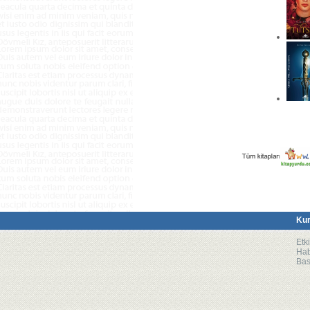
Ku
Etki
Hab
Bas