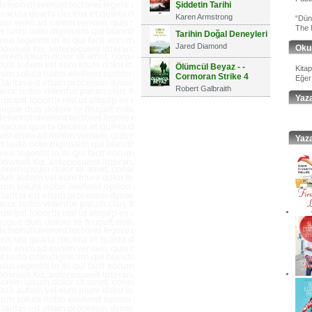
Şiddetin Tarihi
Karen Armstrong
“Düny
The 
Tarihin Doğal Deneyleri
Jared Diamond
Oku
Ölümcül Beyaz - -
Kita
Cormoran Strike 4
Eğer
Robert Galbraith
Yaz
Yaza