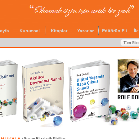
ayfa
Kurumsal
Kitaplar
Yazarlar
Editörün Eli
İl
Tüm Site
/
Susan Elizabeth Phillips