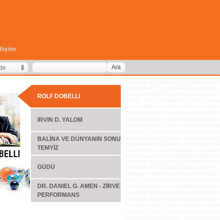
etişim
Ara
de
ROLF DOBELLI
IRVIN D. YALOM
BALİNA VE DÜNYANIN SONU
TEMYİZ
GÜDÜ
DR. DANIEL G. AMEN - ZİRVE
PERFORMANS