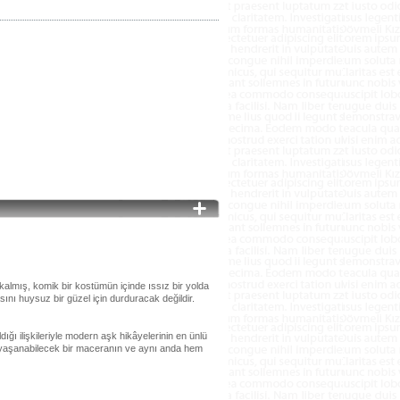
kalmış, komik bir kostümün içinde ıssız bir yolda
ını huysuz bir güzel için durduracak değildir.
ı ilişkileriyle modern aşk hikâyelerinin en ünlü
z yaşanabilecek bir maceranın ve aynı anda hem