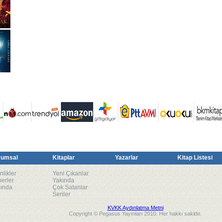
rumsal
Kitaplar
Yazarlar
Kitap Listesi
nlikler
Yeni Çıkanlar
erler
Yakında
ında
Çok Satanlar
Seriler
KVKK Aydınlatma Metni
Copyright © Pegasus Yayınları 2010. Her hakkı sakldır.