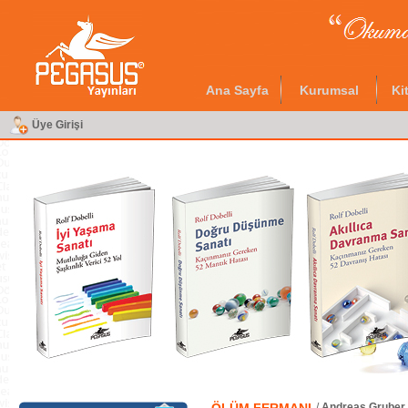
Ana Sayfa
Kurumsal
Ki
Üye Girişi
/
Andreas Gruber