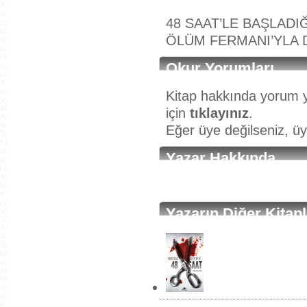
48 SAAT’LE BAŞLAD
ÖLÜM FERMANI’YLA 
Okur Yorumları
Kitap hakkında yorum y
için
tıklayınız
.
Eğer üye değilseniz, ü
Yazar Hakkında
Yazarın Diğer Kitapl