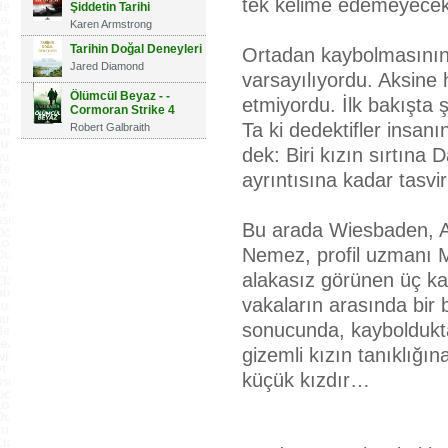
tek kelime edemeyecek 
Şiddetin Tarihi
Karen Armstrong
Tarihin Doğal Deneyleri
Ortadan kaybolmasının 
Jared Diamond
varsayılıyordu. Aksine
Ölümcül Beyaz - -
etmiyordu. İlk bakışta 
Cormoran Strike 4
Ta ki dedektifler insa
Robert Galbraith
dek: Biri kızın sırtına
ayrıntısına kadar tasvi
Bu arada Wiesbaden, Al
Nemez, profil uzmanı Ma
alakasız görünen üç ka
vakaların arasında bir 
sonucunda, kayboldukt
gizemli kızın tanıklığına
küçük kızdır…