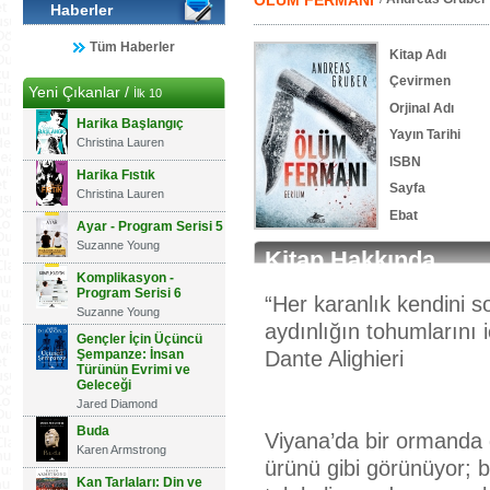
ÖLÜM FERMANI
Haberler
Tüm Haberler
Kitap Adı
Çevirmen
Yeni Çıkanlar /
İlk 10
Orjinal Adı
Harika Başlangıç
Yayın Tarihi
Christina Lauren
ISBN
Harika Fıstık
Sayfa
Christina Lauren
Ebat
Ayar - Program Serisi 5
Suzanne Young
Kitap Hakkında
Komplikasyon -
Program Serisi 6
“Her karanlık kendini s
Suzanne Young
aydınlığın tohumlarını i
Gençler İçin Üçüncü
Şempanze: İnsan
Dante Alighieri
Türünün Evrimi ve
Geleceği
Jared Diamond
Buda
Viyana’da bir ormanda g
Karen Armstrong
ürünü gibi görünüyor; b
Kan Tarlaları: Din ve