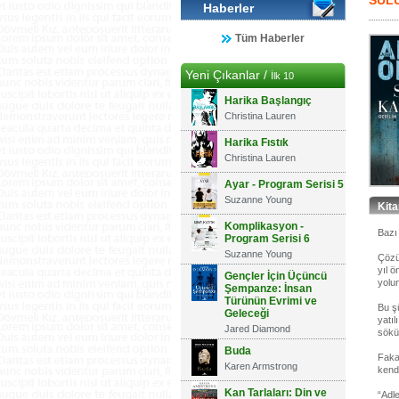
SÜLÜ
Haberler
Tüm Haberler
Yeni Çıkanlar /
İlk 10
Harika Başlangıç
Christina Lauren
Harika Fıstık
Christina Lauren
Ayar - Program Serisi 5
Suzanne Young
Kit
Komplikasyon -
Bazı 
Program Serisi 6
Suzanne Young
Çözü
yıl 
Gençler İçin Üçüncü
yolu
Şempanze: İnsan
Türünün Evrimi ve
Bu şü
Geleceği
yatıl
Jared Diamond
söküğ
Buda
Faka
Karen Armstrong
kendi
Kan Tarlaları: Din ve
“Adle