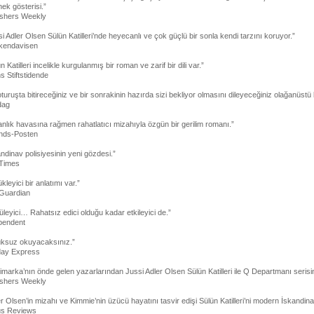
ek gösterisi.”
ishers Weekly
i Adler Olsen Sülün Katilleri’nde heyecanlı ve çok güçlü bir sonla kendi tarzını koruyor.”
endavisen
n Katilleri incelikle kurgulanmış bir roman ve zarif bir dili var.”
s Stiftstidende
oturuşta bitireceğiniz ve bir sonrakinin hazırda sizi bekliyor olmasını dileyeceğiniz olağanüstü 
dag
anlık havasına rağmen rahatlatıcı mizahıyla özgün bir gerilim romanı.”
ands-Posten
ndinav polisiyesinin yeni gözdesi.”
Times
kleyici bir anlatımı var.”
Guardian
leyici… Rahatsız edici olduğu kadar etkileyici de.”
pendent
uksuz okuyacaksınız.”
ay Express
marka’nın önde gelen yazarlarından Jussi Adler Olsen Sülün Katilleri ile Q Departmanı serisini
ishers Weekly
r Olsen’in mizahı ve Kimmie’nin üzücü hayatını tasvir edişi Sülün Katilleri’ni modern İskandina
us Reviews