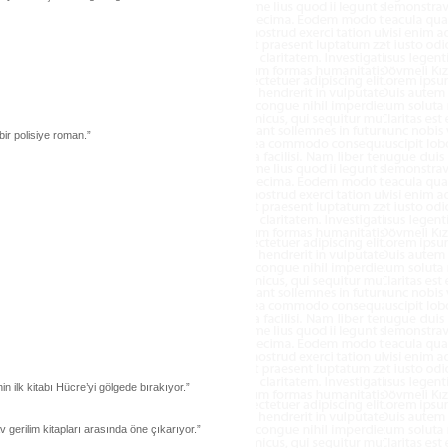
bir polisiye roman.”
n ilk kitabı Hücre’yi gölgede bırakıyor.”
v gerilim kitapları arasında öne çıkarıyor.”