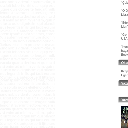
“Çok 
“Q De
Libr
“Eğe
Men’
“Geri
USA 
“Kon
başar
Bookl
Oku
Kita
Eğer
Yaz
Yaza