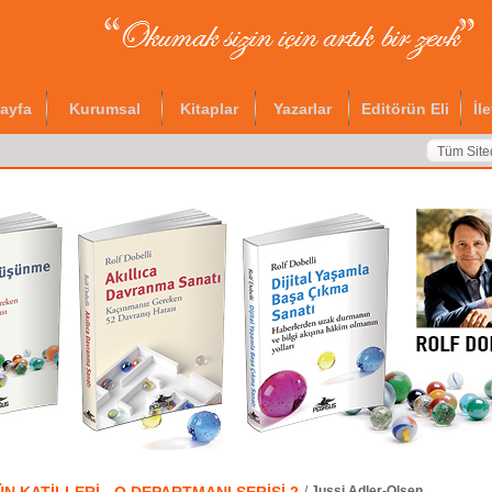
ayfa
Kurumsal
Kitaplar
Yazarlar
Editörün Eli
İl
Tüm Site
/
Jussi Adler-Olsen