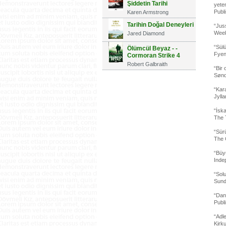
Şiddetin Tarihi
yeten
Publ
Karen Armstrong
Tarihin Doğal Deneyleri
“Juss
Week
Jared Diamond
“Sülü
Ölümcül Beyaz - -
Fyen
Cormoran Strike 4
Robert Galbraith
“Bir 
Søn
“Kar
Jyll
“İska
The 
“Sürü
The 
“Büyü
Inde
“Sol
Sund
“Dani
Publ
“Adle
Kirk