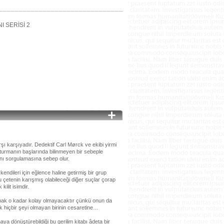
I SERİSİ 2
şı karşıyadır. Dedektif Carl Mørck ve ekibi yirmi
turmanın başlarında bilinmeyen bir sebeple
ını sorgulamasına sebep olur.
endileri için eğlence haline getirmiş bir grup
u çetenin karışmış olabileceği diğer suçlar çorap
ilit isimdir.
aşmak o kadar kolay olmayacaktır çünkü onun da
ek hiçbir şeyi olmayan birinin cesaretine…
aya dönüştürebildiği bu gerilim kitabı âdeta bir