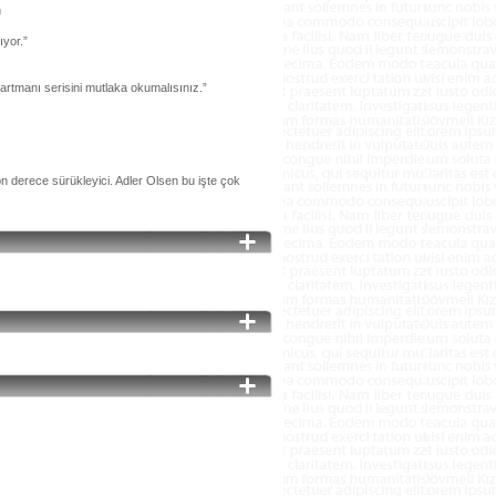
n
ıyor.”
rtmanı serisini mutlaka okumalısınız.”
n derece sürükleyici. Adler Olsen bu işte çok