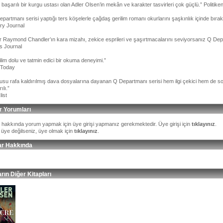
başarılı bir kurgu ustası olan Adler Olsen’in mekân ve karakter tasvirleri çok güçlü.” Politike
partmanı serisi yaptığı ters köşelerle çağdaş gerilim romanı okurlarını şaşkınlık içinde bırak
ary Journal
r Raymond Chandler’ın kara mizahı, zekice esprileri ve şaşırtmacalarını seviyorsanız Q Depa
s Journal
lim dolu ve tatmin edici bir okuma deneyimi.”
Today
usu rafa kaldırılmış dava dosyalarına dayanan Q Departmanı serisi hem ilgi çekici hem de so
ılı.”
ist
r Yorumları
p hakkında yorum yapmak için üye girişi yapmanız gerekmektedir. Üye girişi için
tıklayınız
.
 üye değilseniz, üye olmak için
tıklayınız
.
ar Hakkında
rın Diğer Kitapları