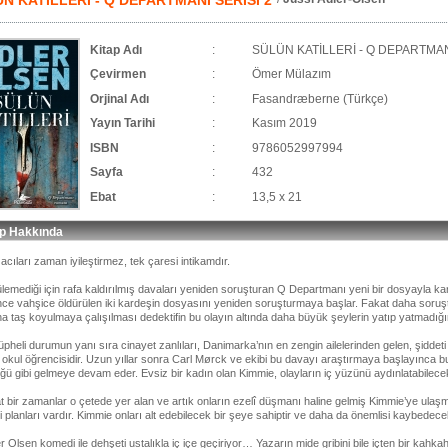
N KATİLLERİ - Q DEPARTMANI SERİSİ 2
Kitap Adı
:
SÜLÜN KATİLLERİ - Q DEPARTMAN
Çevirmen
:
Ömer Mülazım
Orjinal Adı
:
Fasandræberne (Türkçe)
Yayın Tarihi
:
Kasım 2019
ISBN
:
9786052997994
Sayfa
:
432
Ebat
:
13,5 x 21
ap Hakkında
acıları zaman iyileştirmez, tek çaresi intikamdır.
lemediği için rafa kaldırılmış davaları yeniden soruşturan Q Departmanı yeni bir dosyayla kar
önce vahşice öldürülen iki kardeşin dosyasını yeniden soruşturmaya başlar. Fakat daha soruş
na taş koyulmaya çalışılması dedektifin bu olayın altında daha büyük şeylerin yatıp yatmadığ
pheli durumun yanı sıra cinayet zanlıları, Danimarka’nın en zengin ailelerinden gelen, şiddeti k
ı okul öğrencisidir. Uzun yıllar sonra Carl Mørck ve ekibi bu davayı araştırmaya başlayınca b
ü gibi gelmeye devam eder. Evsiz bir kadın olan Kimmie, olayların iç yüzünü aydınlatabilecek k
t bir zamanlar o çetede yer alan ve artık onların ezelî düşmanı haline gelmiş Kimmie’ye ul
 planları vardır. Kimmie onları alt edebilecek bir şeye sahiptir ve daha da önemlisi kaybedec
r Olsen komedi ile dehşeti ustalıkla iç içe geçiriyor… Yazarın mide gribini bile içten bir kahkah