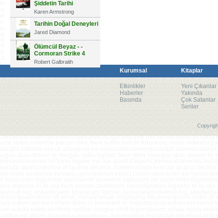
Şiddetin Tarihi
Karen Armstrong
Tarihin Doğal Deneyleri
Jared Diamond
Ölümcül Beyaz - -
Cormoran Strike 4
Robert Galbraith
Kurumsal
Kitaplar
Etkinlikler
Yeni Çıkanlar
Haberler
Yakında
Basında
Çok Satanlar
Seriler
Copyrigh