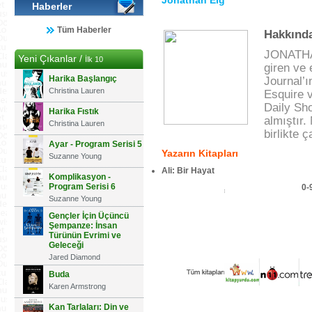
Jonathan Eig
Haberler
Tüm Haberler
Hakkınd
JONATHAN
Yeni Çıkanlar /
İlk 10
giren ve 
Harika Başlangıç
Journal’
Christina Lauren
Esquire v
Daily Sho
Harika Fıstık
almıştır.
Christina Lauren
birlikte 
Ayar - Program Serisi 5
Yazarın Kitapları
Suzanne Young
Ali: Bir Hayat
Komplikasyon -
Program Serisi 6
0-
Suzanne Young
Gençler İçin Üçüncü
Şempanze: İnsan
Türünün Evrimi ve
Geleceği
Jared Diamond
Buda
Karen Armstrong
Kan Tarlaları: Din ve