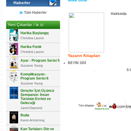
Mike Dow
Haberler
Tüm Haberler
Hakkında
Yeni Çıkanlar /
İlk 10
Harika Başlangıç
Christina Lauren
Harika Fıstık
Christina Lauren
Yazarın Kitapları
Ayar - Program Serisi 5
BEYİN SİSİ
Suzanne Young
0-
Komplikasyon -
Program Serisi 6
Suzanne Young
Gençler İçin Üçüncü
Şempanze: İnsan
Türünün Evrimi ve
Geleceği
Jared Diamond
Buda
Karen Armstrong
Kan Tarlaları: Din ve