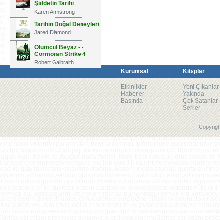
Şiddetin Tarihi
Karen Armstrong
Tarihin Doğal Deneyleri
Jared Diamond
Ölümcül Beyaz - -
Cormoran Strike 4
Robert Galbraith
Kurumsal
Kitaplar
Etkinlikler
Yeni Çıkanlar
Haberler
Yakında
Basında
Çok Satanlar
Seriler
Copyrigh