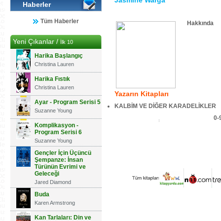
Jasmine Warga
Haberler
Tüm Haberler
Hakkında
Yeni Çıkanlar /
İlk 10
Harika Başlangıç
Christina Lauren
Harika Fıstık
Christina Lauren
Yazarın Kitapları
Ayar - Program Serisi 5
KALBİM VE DİĞER KARADELİKLER
Suzanne Young
0-
Komplikasyon -
Program Serisi 6
Suzanne Young
Gençler İçin Üçüncü
Şempanze: İnsan
Türünün Evrimi ve
Geleceği
Jared Diamond
Buda
Karen Armstrong
Kan Tarlaları: Din ve