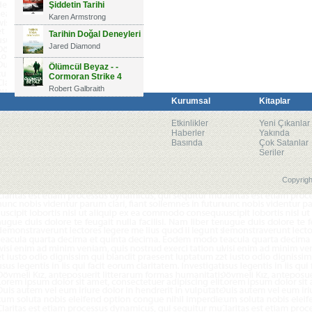
Şiddetin Tarihi
Karen Armstrong
Tarihin Doğal Deneyleri
Jared Diamond
Ölümcül Beyaz - -
Cormoran Strike 4
Robert Galbraith
Kurumsal
Kitaplar
Etkinlikler
Yeni Çıkanlar
Haberler
Yakında
Basında
Çok Satanlar
Seriler
Copyrigh