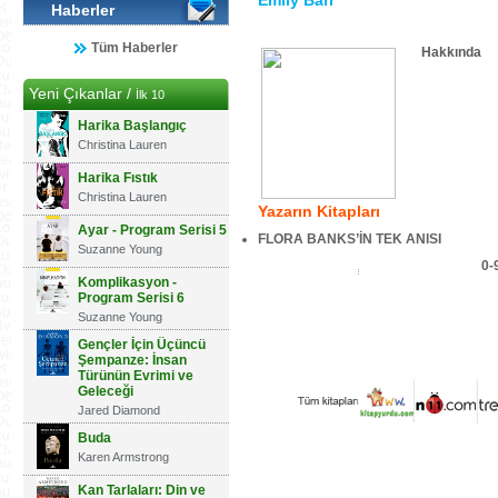
Emily Barr
Haberler
Tüm Haberler
Hakkında
Yeni Çıkanlar /
İlk 10
Harika Başlangıç
Christina Lauren
Harika Fıstık
Christina Lauren
Yazarın Kitapları
Ayar - Program Serisi 5
FLORA BANKS’İN TEK ANISI
Suzanne Young
0-
Komplikasyon -
Program Serisi 6
Suzanne Young
Gençler İçin Üçüncü
Şempanze: İnsan
Türünün Evrimi ve
Geleceği
Jared Diamond
Buda
Karen Armstrong
Kan Tarlaları: Din ve