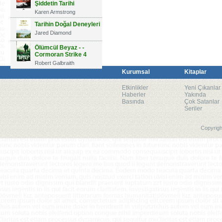
Şiddetin Tarihi
Karen Armstrong
Tarihin Doğal Deneyleri
Jared Diamond
Ölümcül Beyaz - -
Cormoran Strike 4
Robert Galbraith
Kurumsal
Kitaplar
Etkinlikler
Yeni Çıkanlar
Haberler
Yakında
Basında
Çok Satanlar
Seriler
Copyrigh