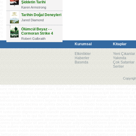
Şiddetin Tarihi
Karen Armstrong
Tarihin Doğal Deneyleri
Jared Diamond
Ölümcül Beyaz - -
Cormoran Strike 4
Robert Galbraith
Kurumsal
Kitaplar
Etkinlikler
Yeni Çıkanlar
Haberler
Yakında
Basında
Çok Satanlar
Seriler
Copyrigh