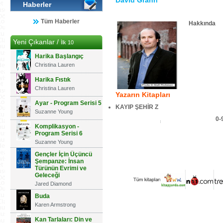
David Grann
Haberler
Tüm Haberler
Hakkında
Yeni Çıkanlar /
İlk 10
Harika Başlangıç
Christina Lauren
Harika Fıstık
Christina Lauren
Yazarın Kitapları
Ayar - Program Serisi 5
KAYIP ŞEHİR Z
Suzanne Young
0-
Komplikasyon -
Program Serisi 6
Suzanne Young
Gençler İçin Üçüncü
Şempanze: İnsan
Türünün Evrimi ve
Geleceği
Jared Diamond
Buda
Karen Armstrong
Kan Tarlaları: Din ve