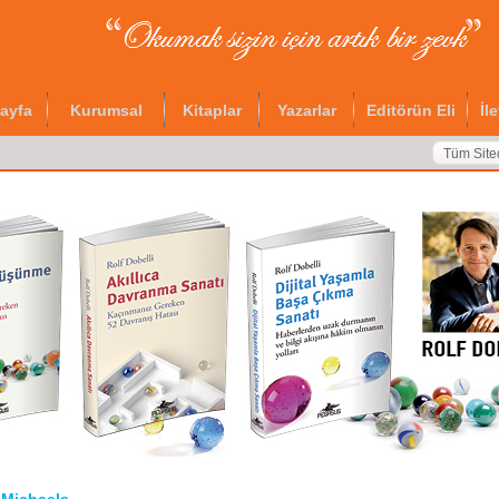
ayfa
Kurumsal
Kitaplar
Yazarlar
Editörün Eli
İl
Tüm Site