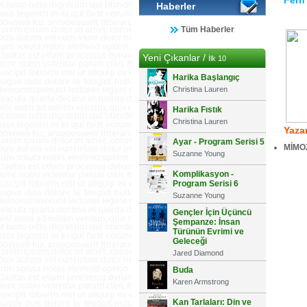
Fern
Haberler
Tüm Haberler
Yeni Çıkanlar /
İlk 10
Harika Başlangıç
Christina Lauren
Harika Fıstık
Christina Lauren
Yazar
Ayar - Program Serisi 5
MİMO
Suzanne Young
Komplikasyon -
Program Serisi 6
Suzanne Young
Gençler İçin Üçüncü
Şempanze: İnsan
Türünün Evrimi ve
Geleceği
Jared Diamond
Buda
Karen Armstrong
Kan Tarlaları: Din ve