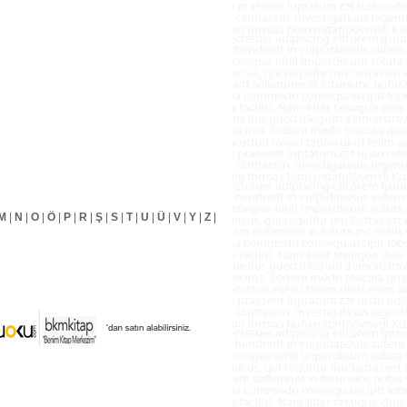
M
|
N
|
O
|
Ö
|
P
|
R
|
Ş
|
S
|
T
|
U
|
Ü
|
V
|
Y
|
Z
|