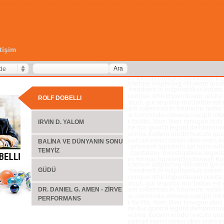
etişim
Ara
de
ROLF DOBELLI
IRVIN D. YALOM
BALİNA VE DÜNYANIN SONU
TEMYİZ
GÜDÜ
DR. DANIEL G. AMEN - ZİRVE
PERFORMANS