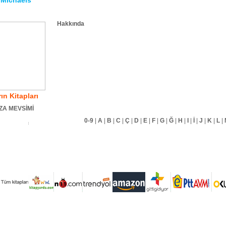
 Michaels
Hakkında
ın Kitapları
ZA MEVSİMİ
0-9
|
A
|
B
|
C
|
Ç
|
D
|
E
|
F
|
G
|
Ğ
|
H
|
I
|
İ
|
J
|
K
|
L
|