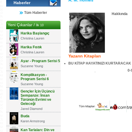
A. M. Homes
Haberler
Tüm Haberler
Hakkında
Yeni Çıkanlar /
İlk 10
Harika Başlangıç
Christina Lauren
Harika Fıstık
Christina Lauren
Yazarın Kitapları
Ayar - Program Serisi 5
BU KİTAP HAYATINIZI KURTARACAK
Suzanne Young
0-
Komplikasyon -
Program Serisi 6
Suzanne Young
Gençler İçin Üçüncü
Şempanze: İnsan
Türünün Evrimi ve
Geleceği
Jared Diamond
Buda
Karen Armstrong
Kan Tarlaları: Din ve