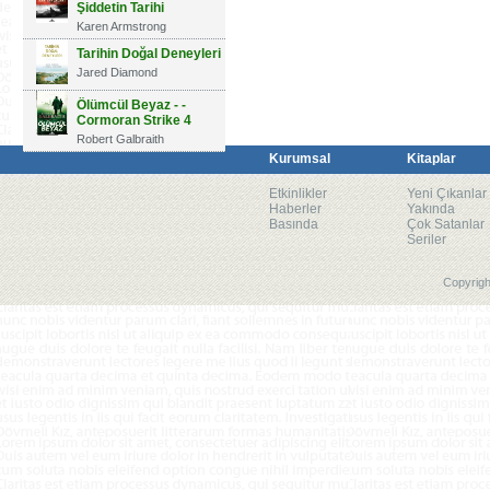
Şiddetin Tarihi
Karen Armstrong
Tarihin Doğal Deneyleri
Jared Diamond
Ölümcül Beyaz - -
Cormoran Strike 4
Robert Galbraith
Kurumsal
Kitaplar
Etkinlikler
Yeni Çıkanlar
Haberler
Yakında
Basında
Çok Satanlar
Seriler
Copyrigh