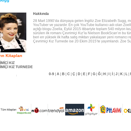
Sugg
Hakkında
28 Mart 1990’da dünyaya gelen İngiliz Zoe Elizabeth Sugg, mo
YouTuber ve yazardır. En çok YouTube kullanıcı adı olan Zoel
açtığı blogu Zoella, Eylül 2015 itibariyle toplam 540 milyon ke
sürülen ilk romanı Çevrimiçi Kız’la Nielson BookScan’ın bu tü
beri en yüksek ilk hafta satış miktarı yakalayan yeni romancı r
Çevrimiçi Kız Turnede ise 20 Ekim 2015’te yayımlandı. Zoe S
ın Kitapları
MİÇİ KIZ
İMİÇİ KIZ TURNEDE
0-9
|
A
|
B
|
C
|
Ç
|
D
|
E
|
F
|
G
|
Ğ
|
H
|
I
|
İ
|
J
|
K
|
L
|