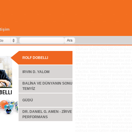
etişim
Ara
de
ROLF DOBELLI
IRVIN D. YALOM
BALİNA VE DÜNYANIN SONU
TEMYİZ
GÜDÜ
DR. DANIEL G. AMEN - ZİRVE
PERFORMANS