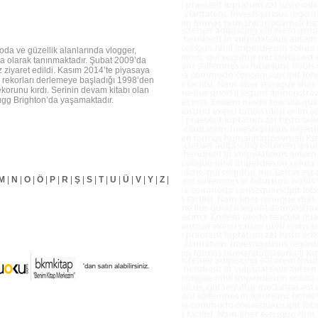
da ve güzellik alanlarında vlogger,
la olarak tanınmaktadır. Şubat 2009’da
z ziyaret edildi. Kasım 2014’te piyasaya
r rekorları derlemeye başladığı 1998’den
ekorunu kırdı. Serinin devam kitabı olan
ugg Brighton’da yaşamaktadır.
M
|
N
|
O
|
Ö
|
P
|
R
|
Ş
|
S
|
T
|
U
|
Ü
|
V
|
Y
|
Z
|