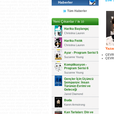
Zoe 
Haberler
Tüm Haberler
Yeni Çıkanlar /
İlk 10
Harika Başlangıç
Christina Lauren
Harika Fıstık
Christina Lauren
Yazar
Ayar - Program Serisi 5
ÇEVRİ
Suzanne Young
ÇEVR
Komplikasyon -
Program Serisi 6
Suzanne Young
Gençler İçin Üçüncü
Şempanze: İnsan
Türünün Evrimi ve
Geleceği
Jared Diamond
Buda
Karen Armstrong
Kan Tarlaları: Din ve