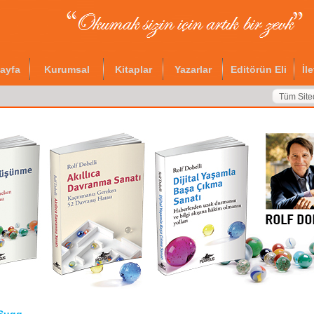
ayfa
Kurumsal
Kitaplar
Yazarlar
Editörün Eli
İl
Tüm Site