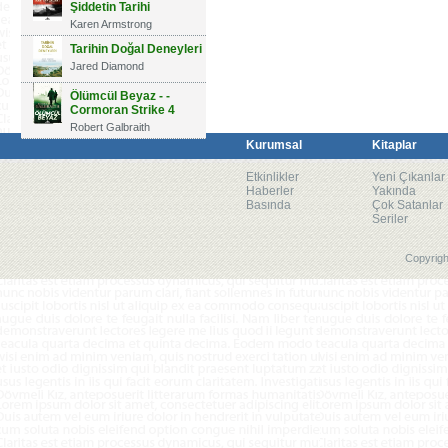
Şiddetin Tarihi
Karen Armstrong
Tarihin Doğal Deneyleri
Jared Diamond
Ölümcül Beyaz - -
Cormoran Strike 4
Robert Galbraith
Kurumsal
Kitaplar
Etkinlikler
Yeni Çıkanlar
Haberler
Yakında
Basında
Çok Satanlar
Seriler
Copyrigh