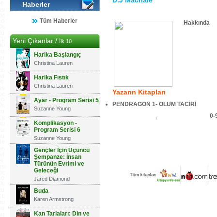
D.J Machale
Haberler
Tüm Haberler
Hakkında
Yeni Çıkanlar /
İlk 10
Harika Başlangıç
Christina Lauren
Harika Fıstık
Christina Lauren
Yazarın Kitapları
Ayar - Program Serisi 5
PENDRAGON 1- ÖLÜM TACİRİ
Suzanne Young
0-
Komplikasyon -
Program Serisi 6
Suzanne Young
Gençler İçin Üçüncü
Şempanze: İnsan
Türünün Evrimi ve
Geleceği
Jared Diamond
Buda
Karen Armstrong
Kan Tarlaları: Din ve