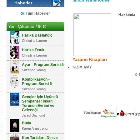
Mitch Winehouse
Haberler
Tüm Haberler
Hakkında
Yeni Çıkanlar /
İlk 10
Harika Başlangıç
Christina Lauren
Harika Fıstık
Christina Lauren
Yazarın Kitapları
Ayar - Program Serisi 5
KIZIM AMY
Suzanne Young
0-
Komplikasyon -
Program Serisi 6
Suzanne Young
Gençler İçin Üçüncü
Şempanze: İnsan
Türünün Evrimi ve
Geleceği
Jared Diamond
Buda
Karen Armstrong
Kan Tarlaları: Din ve