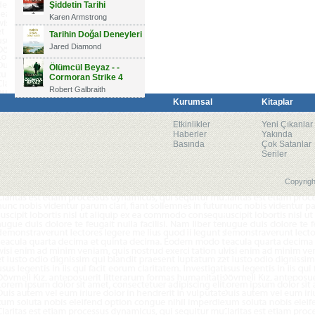
Şiddetin Tarihi
Karen Armstrong
Tarihin Doğal Deneyleri
Jared Diamond
Ölümcül Beyaz - -
Cormoran Strike 4
Robert Galbraith
Kurumsal
Kitaplar
Etkinlikler
Yeni Çıkanlar
Haberler
Yakında
Basında
Çok Satanlar
Seriler
Copyrigh