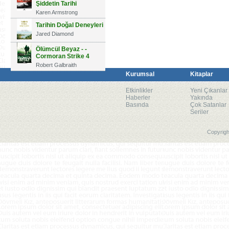
Şiddetin Tarihi
Karen Armstrong
Tarihin Doğal Deneyleri
Jared Diamond
Ölümcül Beyaz - -
Cormoran Strike 4
Robert Galbraith
Kurumsal
Kitaplar
Etkinlikler
Yeni Çıkanlar
Haberler
Yakında
Basında
Çok Satanlar
Seriler
Copyrigh