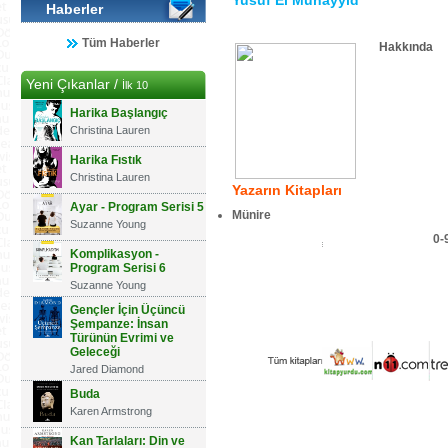
Yusuf El Muhayyid
Haberler
Tüm Haberler
Hakkında
Yeni Çıkanlar /
İlk 10
Harika Başlangıç
Christina Lauren
Harika Fıstık
Christina Lauren
Yazarın Kitapları
Ayar - Program Serisi 5
Münire
Suzanne Young
0-
Komplikasyon -
Program Serisi 6
Suzanne Young
Gençler İçin Üçüncü
Şempanze: İnsan
Türünün Evrimi ve
Geleceği
Jared Diamond
Buda
Karen Armstrong
Kan Tarlaları: Din ve